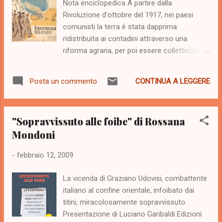
Nota enciclopedica A partire dalla
di essa"; per questa ragione, partendo dal
Rivoluzione d'ottobre del 1917, nei paesi
presupposto che gli uomini non sono buoni,
comunisti la terra è stata dapprima
Machiavelli si fa padre di una distinzione
ridistribuita ai contadini attraverso una
inusuale per il tempo, quella tra morale e
riforma agraria, per poi essere collettivizzata
politica : il fine politico è la conquista ed il
nel quinquennio '28-'32 con la creazione di
mantenimento dello Stato, che deve essere
grandi aziende di stato caratterizzate, da un
distinto dal pure importante fine morale,
CONTINUA A LEGGERE
Posta un commento
lato, dal lavoro compiuto in maniera
poichè u...
comunitaria e, dall'altro, da una rigida
pianificazione della produzione. Gli organismi
"Sopravvissuto alle foibe" di Rossana
fondamentali del sistema agricolo sovietico
Mondoni
sono due, il kolchoz (piccolo) e il molto più
grande sovchoz . Il kolchoz è una
-
febbraio 12, 2009
cooperativa agricola gestita da un'
assemblea comunitaira che sovraintende
La vicenda di Graziano Udovisi, combattente
alla produzione su indicazione di piani
italiano al confine orientale, infoibato dai
predisposti dallo stato . E' interessante
titini, miracolosamente sopravvissuto
perché questo tipo di comunità non esclude
Presentazione di Luciano Garibaldi Edizioni
la gestione in proprio di un piccolo