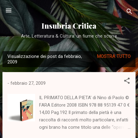
Passa ai contenuti principali
Insubria Critica
Arte, Letteratura & Cultura: un fiume che scorre
Visualizzazione dei post da febbraio,
MOSTRA TUTTO
P
2009
o
s
-
febbraio 27, 2009
t
IL PRIMATO DELLA PIETA’ di Nino di Paolo ©
FARA Editore 2008 ISBN 978 88 95139 47 0 €
14,00 Pag.192 Il primato della pietà è una
raccolta di racconti molto particolare, infatti
ogni brano ha come titolo una delle “opere di
misericordia” elencate dalla Chiesa come